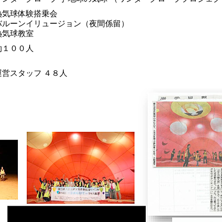
熱気球体験搭乗会
バルーンイリュージョン（夜間係留）
熱気球教室
約１００人
運営スタッフ ４８人