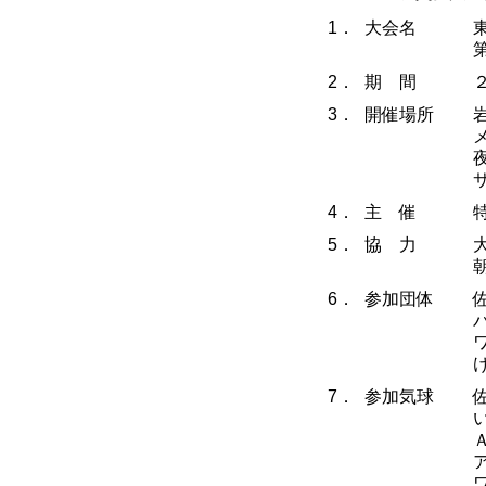
1．
大会名
2．
期 間
3．
開催場所
4．
主 催
5．
協 力
6．
参加団体
7．
参加気球