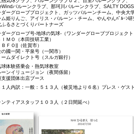
久熱気球クラブ、バルーンクラブＵ２、百里バルーンクラブ、
ueWindバルーンクラブ、那珂川バルーンクラブ、SALTY DOG
ンダーグローブプロジェクト、ガッツバルーンチーム、中央大
ーム姫りんご、アイリス・バルーン・チーム、やんやんﾊﾞﾙｰﾝ研
北ふるさとづくりパートナーズ
ンダーグローブ号-地球の気球-（ワンダーグローブプロジェクト
ＳＩＭＯ（本田技研工業）
ＢＦＯ||（佐賀市）
金の國一関・平泉号（一関市）
リームダイレクト号（スルガ銀行）
気球体験搭乗会・熱気球教室
ルーンイリュージョン（夜間係留）
興支援団体出店ブース
８１人内訳：一般：５１３人（被災地より６名）プレス・ゲス
ランティアスタッフ１０３人（２日間延べ）