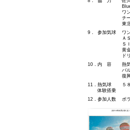
8．
協 力
佐
Bl
ワ
チ
東
9．
参加気球
ワ
Ａ
ＳＩ
黄
ド
10．
内 容
熱
バ
復
11．
熱気球
５
体験搭乗
12．
参加人数
ボ