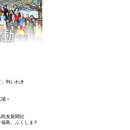
」INいわき
広場＞
島民友新聞社
オ福島、ふくしまＦ