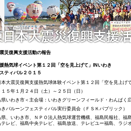
震災復興支援活動の報告
援熱気球イベント第１２回「空を見上げて」INいわき
スティバル２０１５
日本大震災復興支援熱気球体験イベント第１２回「空を見上げて
０１５年１月２４日（土）～２５日（日）
島県いわき市＜主会場：いわきグリーンフィールド・わんぱく
わきバルーンフェスティバル実行委員会（ＦＳＫパブリック）
島県、いわき市、ＮＰＯ法人熱気球運営機構、福島民報社、福
島テレビ、福島中央テレビ、福島放送、テレビユー福島、ラジ