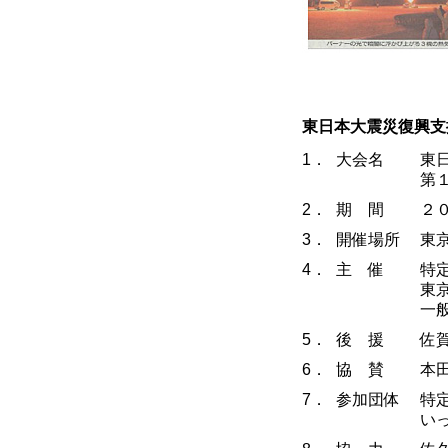
東日本大震災復興支
1．
大会名
東
第
2．
期 間
２
3．
開催場所
東
4．
主 催
特
東
一
5．
後 援
佐
6．
協 賛
本
7．
参加団体
特定
い