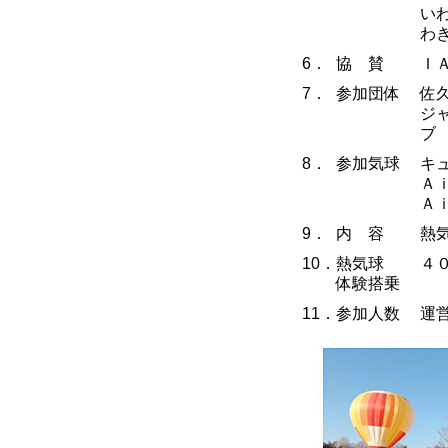
い
わ
6．
協 賛
Ｉ
7．
参加団体
佐
ジ
ブ
8．
参加気球
キ
Ａ
Ａ
9．
内 容
熱
10．
熱気球
４
体験搭乗
11．
参加人数
運