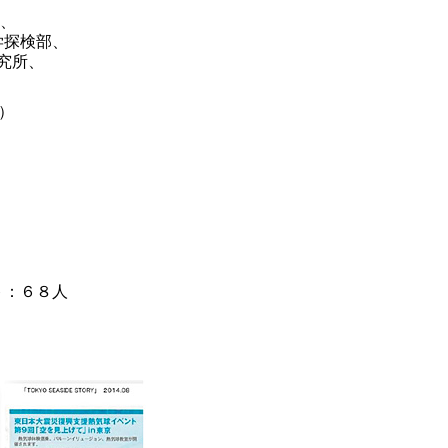
S、
学探検部、
究所、
）
ト：６８人