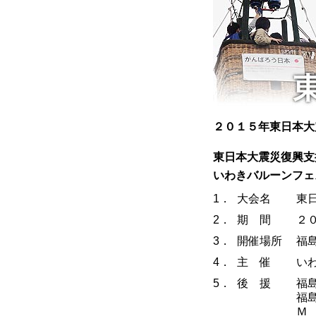
２０１５年東日本大
東日本大震災復興支
いわきバルーンフェ
1．
大会名
東
2．
期 間
２
3．
開催場所
福
4．
主 催
い
5．
後 援
福
福
Ｍ