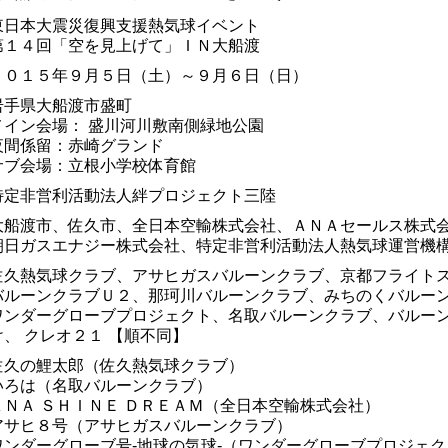
東日本大震災復興支援熱気球イベント
第１４回「空を見上げて」ＩＮ大船渡
２０１５年９月５日（土）～９月６日（日）
岩手県大船渡市盛町
メイン会場： 盛川河川敷南側緑地公園
夜間係留：赤崎グランド
サブ会場：立根小学校体育館
特定非営利活動法人絆プロジェクト三陸
大船渡市、佐久市、全日本空輸株式会社、ＡＮＡセールス株式
朝日ガスエナジー株式会社、特定非営利活動法人熱気球運営機
佐久熱気球クラブ、アサヒガスバルーンクラブ、京都フライト
バルーンクラブＵ２、那珂川バルーンクラブ、みちのくバルー
ワンダーグローブプロジェクト、名取バルーンクラブ、バルー
け、 クレオ２１ 【順不同】
佐久の鯉太郎（佐久熱気球クラブ）
いろは（名取バルーンクラブ）
ＡＮＡ ＳＨＩＮＥ ＤＲＥＡＭ（全日本空輸株式会社）
アサヒ８号（アサヒガスバルーンクラブ）
ワンダーグローブ号-地球の気球-（ワンダーグローブプロジェク