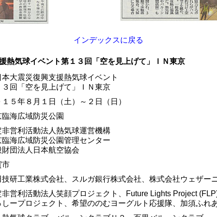
インデックスに戻る
援熱気球イベント第１３回「空を見上げて」ＩＮ東京
日本大震災復興支援熱気球イベント
１３回「空を見上げて」ＩＮ東京
０１５年８月１日（土）～２日（日）
京臨海広域防災公園
定非営利活動法人熱気球運営機構
京臨海広域防災公園管理センター
般財団法人日本航空協会
賀市
田技研工業株式会社、スルガ銀行株式会社、株式会社ウェザー
非営利活動法人笑顔プロジェクト、Future Lights Project (FLP
っしープロジェクト、希望ののむヨーグルト応援隊、加須ふれ