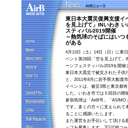
東日本大震災復興支援イベ
を見上げて」INいわき 
スティバル2019開催
～熱気球のそばにはいつ
がある
4月13日（土）14日（日）に東
ベント第28回「空を見上げて」
ーンフェスティバル2019を開催
東日本大震災で被災された子供
と、2011年8月に岩手県大船渡
イベントは、被災3県と東京都
した。いわき市では５回目の開
参加気球は「AirB号」「ASIM
です。多くの方々に支えられて
ることに感謝いたします。
また運営をお手伝いして頂ける
ッフを募集します。下記QRコ