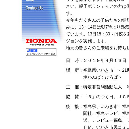
さい。親子ボランティアの方は
す。
今年もたくさんの子供たちの笑
みに、13・14日は朝7時より熱
ています。13日18：30～は夜
ジョンを実施します。
地元の皆さんのご来場をお待ち
日 時：
２０１９年４月１３日
場 所：
福島県いわき市 ＜21
場わんぱくひろば＞
主 催：
特定非営利活動法人 
協 賛：
「５」のつく日。ＪＣ
後 援：
福島県、いわき市、福
聞社、福島テレビ、福
送、テレビュー福島、
ＦＭ、いわき市民コミ