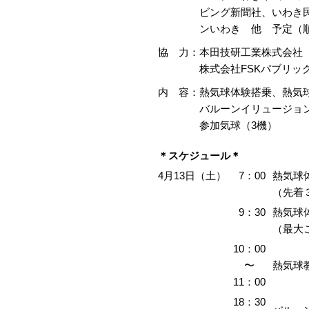
ビング新聞社、いわき
ンいわき 他 予定（
協 力：
本田技研工業株式会社
株式会社FSKパブリッ
内 容：
熱気球体験搭乗、熱気
バルーンイリュージョ
参加気球（3機）
＊スケジュール＊
4月13日（土）
7：00
熱気球
（先着
9：30
熱気球
（最大
10：00
〜
熱気球
11：00
18：30