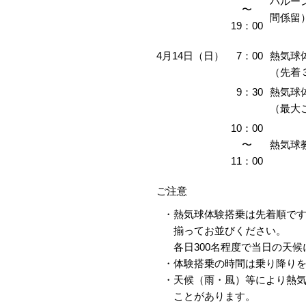
バルー
〜
間係留
19：00
4月14日（日）
7：00
熱気球
（先着
9：30
熱気球
（最大
10：00
〜
熱気球
11：00
ご注意
・
熱気球体験搭乗は先着順で
揃ってお並びください。
各日300名程度で当日の天
・
体験搭乗の時間は乗り降り
・
天候（雨・風）等により熱
ことがあります。