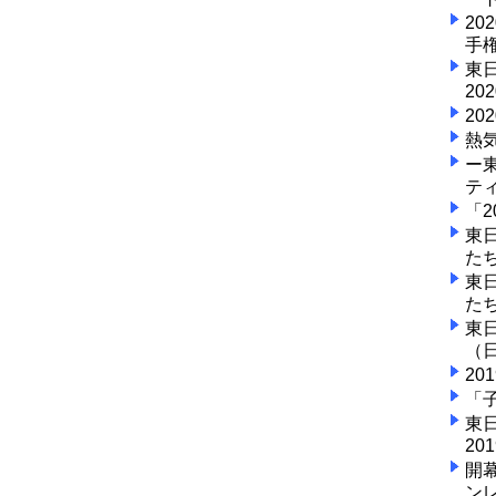
2
手
東
2
2
熱気
ー
ティ
「
東
た
東
た
東
（
2
「
東
2
開
ンレ