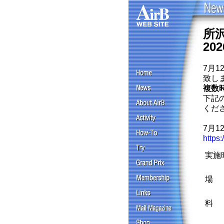
所
20
7月
致し
複数
下記
くだ
7月1
https
実施
場
料