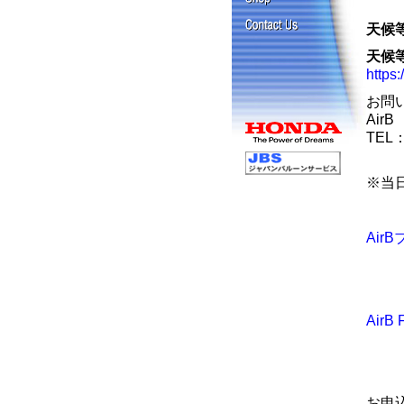
天候
天候
https
お問
Air
TEL
※当日
Air
AirB 
お申