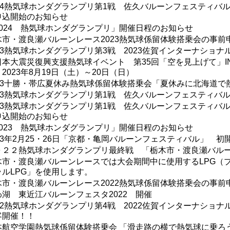
024熱気球ホンダグランプリ第1戦 佐久バルーンフェスティバル
申込開始のお知らせ
2024 熱気球ホンダグランプリ」開催日程のお知らせ
木市・渡良瀬バルーンレース2023熱気球係留体験搭乗会の事前
023熱気球ホンダグランプリ第3戦 2023佐賀インターナショ
日本大震災復興支援熱気球イベント 第35回「空を見上げて」I
2023年8月19日（土）～20日（日）
023十勝・帯広夏休み熱気球係留体験搭乗会「夏休みに北海道で
023熱気球ホンダグランプリ第1戦 佐久バルーンフェスティバル2
023熱気球ホンダグランプリ第1戦 佐久バルーンフェスティバル
申込開始のお知らせ
2023 熱気球ホンダグランプリ」開催日程のお知らせ
023年2月25・26日「京都・亀岡バルーンフェスティバル」 初
０２２熱気球ホンダグランプリ最終戦 「栃木市・渡良瀬バル
木市・渡良瀬バルーンレースでは大会期間中に使用するLPG（
ラルLPG」を使用します。
木市・渡良瀬バルーンレース2022熱気球係留体験搭乗会の事前
わ湖 東近江バルーンフェスタ2022 開催
022熱気球ホンダグランプリ第4戦 2022佐賀インターナショ
客開催！！
本航空学園熱気球係留体験搭乗会 「滑走路の横で熱気球に乗ろ