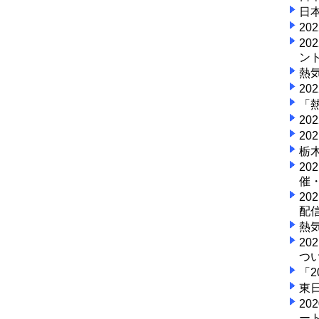
日
2
2
ン
熱
2
「
2
2
栃
2
催
2
配
熱
2
つ
「
東
2
ー