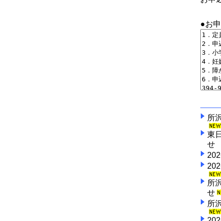
●お
所
東
せ 
2
2
所
せ
所
2