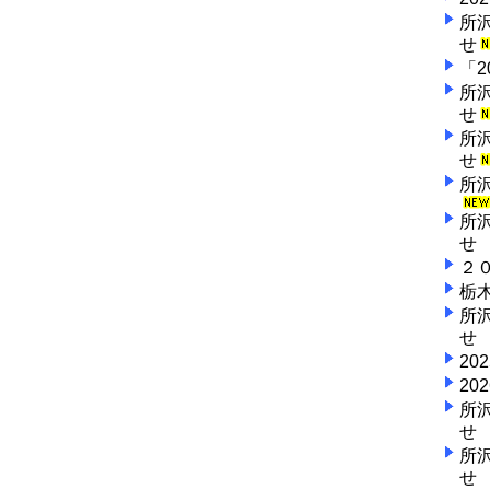
所
せ
「
所
せ
所
せ
所
所
せ
２
栃
所
せ
2
202
所
せ
所
せ