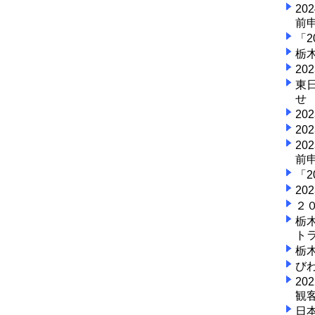
2
前
「
栃
2
東
せ 
2
2
2
前
「
2
２
栃
ト
栃
び
2
観
日