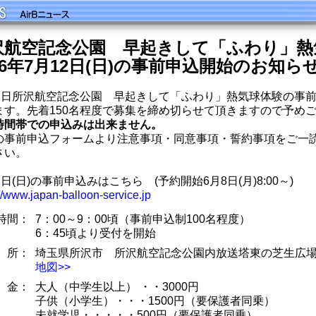
沢航空記念公園 早起きして「ふわり」熱
26年7月12日(日)の事前申込開始のお知ら
12日所沢航空記念公園 早起きして「ふわり」熱気球体験の事
ます。先着150名程度で募集を締め切らせて頂きますので予め
時間帯での申込みは出来ません。
の事前申込フォームより注意事項・同意事項・誓約事項をご一
さい。
2日(日)の事前申込みはこちら (予約開始6月8日(月)8:00～)
://www.japan-balloon-service.jp
時間：
7：00～9：00頃（事前申込制100名程度）
6：45頃より受付を開始
 所：
埼玉県所沢市 所沢航空記念公園内放送塔東の芝生広
地図>>
 金：
大人（中学生以上） ・・3000円
子供（小学生）・・・1500円（要保護者同乗）
未就学児・・・・・500円（要保護者同乗）