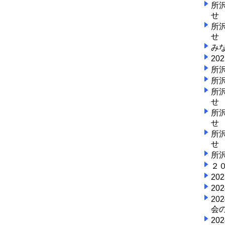
所
せ
所
せ
み
2
所
所
所
せ
所
せ
所
せ
所
２
202
2
2
会
2