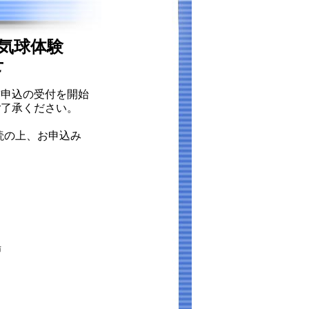
気球体験
せ
前申込の受付を開始
ご了承ください。
読の上、お申込み
場